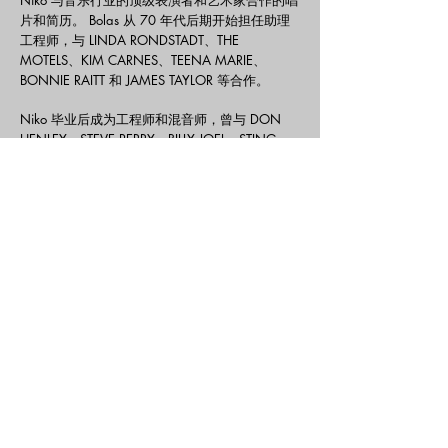
Niko 与音乐行业的顶级表演者和艺术家合作的唱
片和简历。 Bolas 从 70 年代后期开始担任助理
工程师，与 LINDA RONDSTADT、THE
MOTELS、KIM CARNES、TEENA MARIE、
BONNIE RAITT 和 JAMES TAYLOR 等合作。
Niko 毕业后成为工程师和混音师，曾与 DON
HENLEY、STEVE PERRY、BILLY JOEL、STING、
KISS、KEITH RICHARDS、TOTO、NEIL YOUNG
和 THE JACKSONS 等合作过。作为制作人，名
单还在不断增加，包括 NEIL YOUNG 和 CRAZY
HORSE、THE MAVERICKS、MELISSA
ETHERIDGE、LEANN RIMES、DAVID CROSBY、
CROSBY、STILLS、NASH 和 YOUNG 等等。尽
管 Niko 参与了所有令人难以置信的音乐，但他
仍然把时间投入到 Cinema Music Group，作为
今天的联合创始人。
©2022 电影音乐集团。由 Phil Varone 自豪地创建