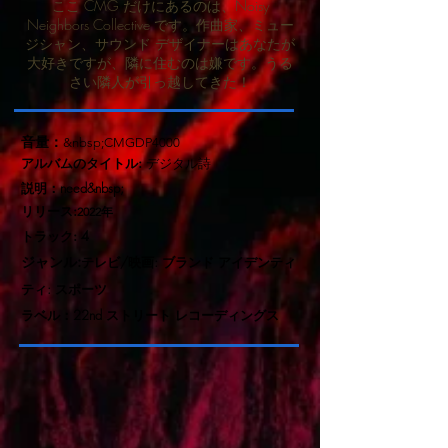
ここ CMG だけにあるのは、Noisy
Neighbors Collective です。作曲家、ミュー
ジシャン、サウンド デザイナーはあなたが
大好きですが、隣に住むのは嫌です。うる
さい隣人が引っ越してきた！
音量：
&nbsp;CMGDP4000
アルバムのタイトル:
デジタル詩
説明：
need&nbsp;
リリース:
2022年
トラック: 4
ジャンル:
テレビ/映画: ブランド アイデンティ
ティ: スポーツ
ラベル：
22nd ストリート レコーディングス