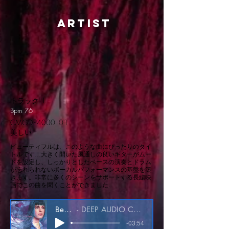
artist
トラック 1
Bpm 76
CMGDP4000_01
美しい
ビューティフルは、このような曲にぴったりのタイ
トルです...大きく開いた風通しの良いギターがムー
ドを設定し、しっかりとしたベースの演奏とドラム
が忘れられないボーカルパフォーマンスの基盤を築
きます。非常に多くのシーンをサポートする長編映
画でこの曲を聞くことができました.
Beautiful
DEEP AUDIO CMGDP4000_01
-03:54