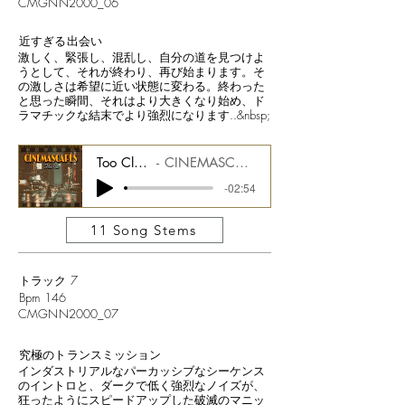
CMGNN2000_06
近すぎる出会い
激しく、緊張し、混乱し、自分の道を見つけよ
うとして、それが終わり、再び始まります。そ
の激しさは希望に近い状態に変わる。終わった
と思った瞬間、それはより大きくなり始め、ド
ラマチックな結末でより強烈になります..&nbsp;
Too Close of an Encounter
CINEMASCAPES FILM NOIR CMGCS2000_06
-02:54
11 Song Stems
トラック 7
Bpm 146
CMGNN2000_07
究極のトランスミッション
インダストリアルなパーカッシブなシーケンス
のイントロと、ダークで低く強烈なノイズが、
狂ったようにスピードアップした破滅のマニッ