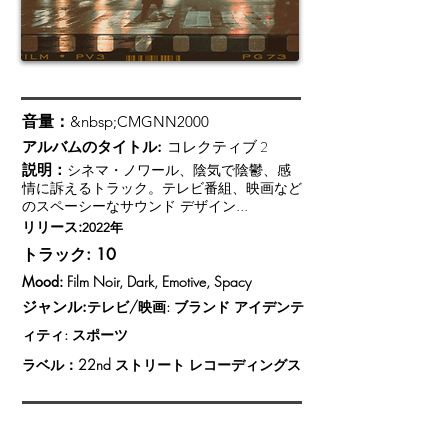
音量：
&nbsp;CMGNN2000
コレクティブ 2
アルバムのタイトル:
説明：
シネマ・ノワール、陰気で陰鬱、感
情に訴えるトラック。テレビ番組、映画など
のスペーシーなサウンド デザイン...
リリース:
2022年
トラック: 10
Mood:
Film Noir, Dark, Emotive, Spacy
ジャンル:
テレビ/映画: ブランド アイデンテ
ィティ: スポーツ
ラベル：
22nd ストリート レコーディングス