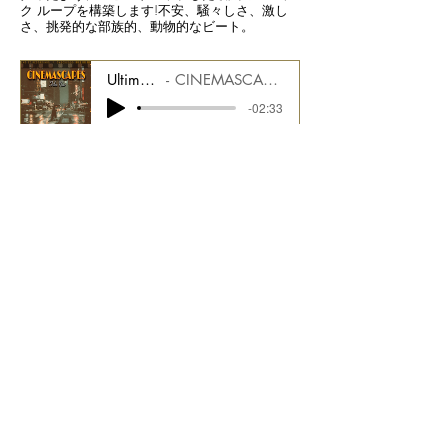
ク ループを構築します!不安、騒々しさ、激し
さ、挑発的な部族的、動物的なビート。
Ultimate Transmission
CINEMASCAPES FILM NOIR CMGCS2000_07
-02:33
12 Song Stems
トラック 8
Bpm 90
CMGNN2000_08
領域を超えて上昇する
心に残る広々としたサウンドは、トラックの激
しさに続いて暗くなり、映画の重要なシーンを
補完するヒーローのウェルカムシフトをもたら
します.
Ascending Beyond the Realm
CINEMASCAPES FILM NOIR CMGCS2000_08
-02:40