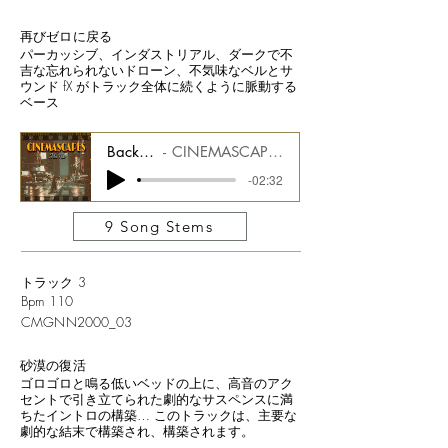
再びゼロに戻る
パーカッシブ、インダストリアル、ダークで不
吉な忘れられないドローン、不気味なベルとサ
ウンド fX がトラック全体に続くように脈動する
ベース
Back to Zero Again
CINEMASCAPES FILM NOIR CMGCS2000_02
-02:32
9 Song Stems
トラック 3
Bpm 110
CMGNN2000_03
砂漠の復活
ゴロゴロと鳴る低いベッドの上に、高音のアク
セントで引き立てられた劇的なサスペンスに満
ちたイントロの構築… このトラックは、主要な
劇的な結末で構築され、構築されます。