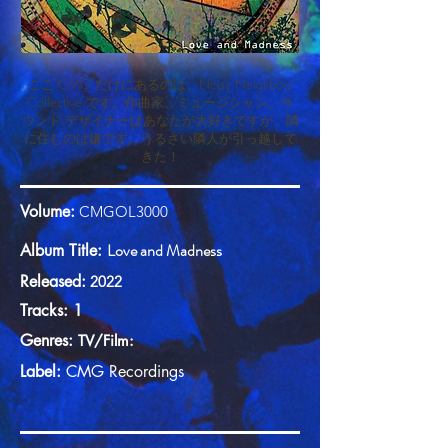
ここ CMG だけにあるのは、Noisy Neighbors
Collective です。作曲家、ミュージシャン、サ
ウンド デザイナーはあなたが大好きですが、隣
に住むのは嫌です。うるさい隣人が引っ越して
きた！
Volume:
CMGOL3000
Love and Madness
Album Title:
Released:
2022
Tracks: 1
Genres:
TV/Film:
Label:
CMG
Recordings