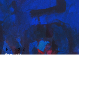
トラック 2
Bpm 105
CMGOL3000_02
長年の間
a&nbsp;が必要です
説明
Through Tears of Joy
ORCHESTRA LUNATICA CMGOL3000_01
-08:26